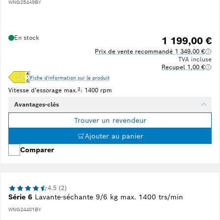
WNG254A9BY
En stock
1 199,00 €
Prix de vente recommandé 1 349,00 €
TVA incluse
Recupel 1,00 €
Fiche d'information sur le produit
Note de bas de page 2 : La vitesse d'essorage maximale est aut
2
Vitesse d'essorage max.
: 1400 rpm
Avantages-clés
Trouver un revendeur
Ajouter au panier
Comparer
4.5 (2)
Série 6
Lavante-séchante 9/6 kg max. 1400 trs/min
WNG24401BY