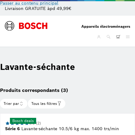
Passer au contenu principal
Livraison GRATUITE àpd 49,99€
De
Appareils électroménagers
Lavante-séchante
Produits correspondants (3)
Trier par
Tous les filtres
Bosch deals
5.0 (2)
Série 6
Lavante-séchante 10.5/6 kg max. 1400 trs/min