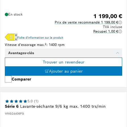
En stock
1 199,00 €
Prix de vente recommandé 1 199,00 €
TVA incluse
Recupel 1,00 €
Fiche d'information sur le produit
Note de bas de page 2 : La vitesse d'essorage maximale est aut
2
Vitesse d'essorage max.
: 1400 rpm
Avantages-clés
Trouver un revendeur
Ajouter au panier
Comparer
5.0 (1)
Série 6
Lavante-séchante 9/6 kg max. 1400 trs/min
WNG24406FG