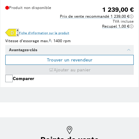
Produit non disponible
1 239,00 €
Prix de vente recommandé 1 239,00 €
TVA incluse
Recupel 1,00 €
Fiche d'information sur le produit
Note de bas de page 2 : La vitesse d'essorage maximale est aut
2
Vitesse d'essorage max.
: 1400 rpm
Avantages-clés
Trouver un revendeur
Ajouter au panier
Comparer