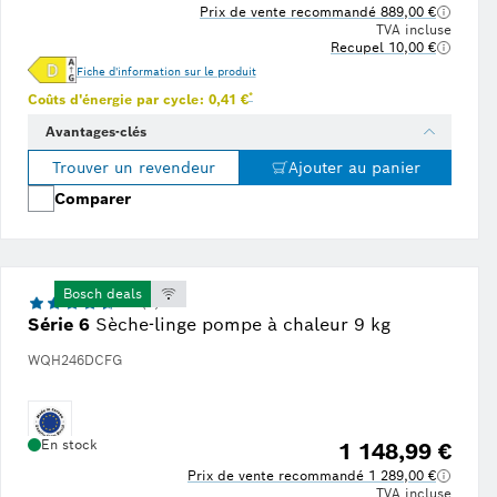
Prix de vente recommandé 889,00 €
TVA incluse
Recupel 10,00 €
Fiche d'information sur le produit
Note de bas de page * : Estimation basée sur un 
*
Coûts d'énergie par cycle: 0,41 €
Avantages-clés
Trouver un revendeur
Ajouter au panier
Comparer
Bosch deals
4.4 (8)
Série 6
Sèche-linge pompe à chaleur 9 kg
WQH246DCFG
En stock
1 148,99 €
Prix de vente recommandé 1 289,00 €
TVA incluse