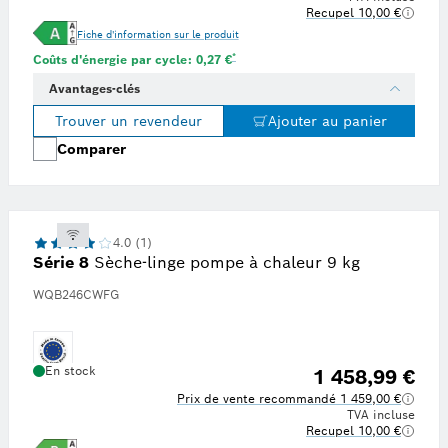
Recupel 10,00 €
Fiche d'information sur le produit
prix de l'énergie de 0,34 € par kWh, tiré de la plateforme de recherche indépendante Statista en
Note de bas de page * : Estimation basée sur u
*
Coûts d'énergie par cycle: 0,27 €
Avantages-clés
Trouver un revendeur
Ajouter au panier
Comparer
4.0 (1)
Série 8
Sèche-linge pompe à chaleur 9 kg
WQB246CWFG
En stock
1 458,99 €
Prix de vente recommandé 1 459,00 €
TVA incluse
Recupel 10,00 €