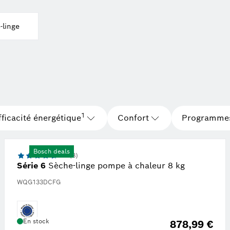
-linge
Note de bas de page 1 : Echelle de classes d'eff
1
fficacité énergétique
Confort
Programmes
Bosch deals
4.5 (8)
Série 6
Sèche-linge pompe à chaleur 8 kg
WQG133DCFG
En stock
878,99 €