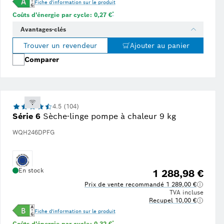
Fiche d'information sur le produit
Note de bas de page * : Estimation basée sur un 
*
Coûts d'énergie par cycle: 0,27 €
Avantages-clés
Trouver un revendeur
Ajouter au panier
Comparer
4.5 (104)
Série 6
Sèche-linge pompe à chaleur 9 kg
WQH246DPFG
En stock
1 288,98 €
Prix de vente recommandé 1 289,00 €
TVA incluse
Recupel 10,00 €
Fiche d'information sur le produit
Note de bas de page * : Estimation basée sur un 
*
Coûts d'énergie par cycle: 0,32 €