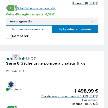
Recupel 10,00 €
Fiche d'information sur le produit
Note de bas de page * : Estimation basée sur un 
*
Coûts d'énergie par cycle: 0,32 €
Avantages-clés
Trouver un revendeur
Ajouter au panier
Comparer
4.6 (29)
Série 8
Sèche-linge pompe à chaleur 9 kg
WRB247D0FG
En stock
1 498,99 €
Prix de vente recommandé 1 499,00 €
TVA incluse
Recupel 10,00 €