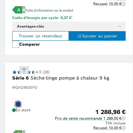
Recupel 10,00 €
Fiche d'information sur le produit
 juin 2024, et basée sur la consommation moyenne d'énergie telle qu'indiquée sur l'étiquette éne
n prix de l'énergie de 0,34 € par kWh, tiré de la plateforme de recherche indépendante Statista 
Note de bas de page * : Estimation basée sur
*
Coûts d'énergie par cycle: 0,27 €
Avantages-clés
Trouver un revendeur
Ajouter au panier
Comparer
4.5 (28)
Série 6
Sèche-linge pompe à chaleur 9 kg
WQH246DEFG
En stock
1 288,98 €
Prix de vente recommandé 1 289,00 €
TVA incluse
Recupel 10,00 €