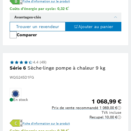
Fiche d'information sur le produit
prix de l'énergie de 0,34 € par kWh, tiré de la plateforme de recherche indépendante Statista en
Note de bas de page * : Estimation basée sur u
*
Coûts d'énergie par cycle: 0,32 €
Avantages-clés
Trouver un revendeur
Ajouter au panier
Comparer
4.4 (49)
Série 6
Sèche-linge pompe à chaleur 9 kg
WQG245D1FG
En stock
1 068,99 €
Prix de vente recommandé 1 069,00 €
TVA incluse
Recupel 10,00 €
Fiche d'information sur le produit
prix de l'énergie de 0,34 € par kWh, tiré de la plateforme de recherche indépendante Statista en
Note de bas de page * : Estimation basée sur u
*
Coûts d'énergie par cycle: 0,38 €