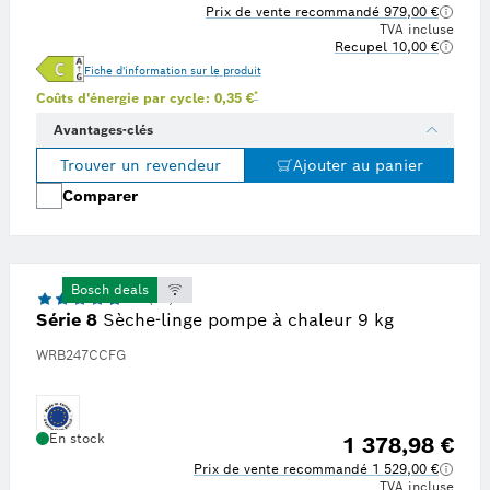
Prix de vente recommandé 979,00 €
TVA incluse
Recupel 10,00 €
Fiche d'information sur le produit
prix de l'énergie de 0,34 € par kWh, tiré de la plateforme de recherche indépendante Statista en
Note de bas de page * : Estimation basée sur u
*
Coûts d'énergie par cycle: 0,35 €
Avantages-clés
Trouver un revendeur
Ajouter au panier
Comparer
Bosch deals
4.7 (11)
Série 8
Sèche-linge pompe à chaleur 9 kg
WRB247CCFG
En stock
1 378,98 €
Prix de vente recommandé 1 529,00 €
TVA incluse