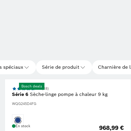
icacité énergétique de A à G
 spéciaux
Série de produit
Charnière de l
Bosch deals
4.6 (18)
Série 6
Sèche-linge pompe à chaleur 9 kg
WQG245D4FG
En stock
968,99 €