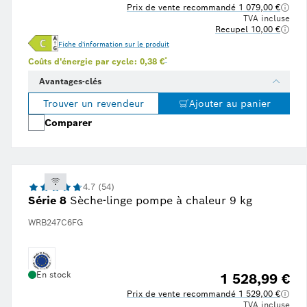
Prix de vente recommandé 1 079,00 €
TVA incluse
Recupel 10,00 €
Fiche d'information sur le produit
 juin 2024, et basée sur la consommation moyenne d'énergie telle qu'indiquée sur l'étiquette éne
n prix de l'énergie de 0,34 € par kWh, tiré de la plateforme de recherche indépendante Statista 
Note de bas de page * : Estimation basée sur
*
Coûts d'énergie par cycle: 0,38 €
Avantages-clés
Trouver un revendeur
Ajouter au panier
Comparer
4.7 (54)
Série 8
Sèche-linge pompe à chaleur 9 kg
WRB247C6FG
En stock
1 528,99 €
Prix de vente recommandé 1 529,00 €
TVA incluse