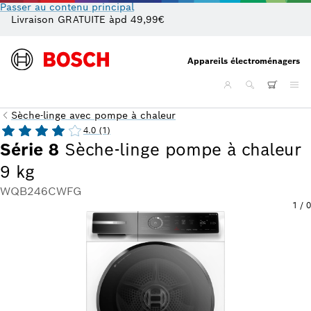
Passer au contenu principal
Livraison GRATUITE àpd 49,99€
De
Appareils électroménagers
Sèche-linge avec pompe à chaleur
4.0 (1)
Série 8
Sèche-linge pompe à chaleur
9 kg
WQB246CWFG
1
/
0