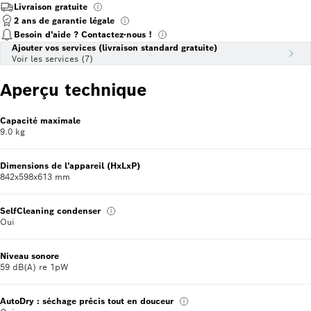
Livraison gratuite
2 ans de garantie légale
Besoin d'aide ? Contactez-nous !
Ajouter vos services (livraison standard gratuite)
Voir les services (7)
Aperçu technique
Capacité maximale
9.0 kg
Dimensions de l'appareil (HxLxP)
842x598x613 mm
SelfCleaning condenser
Oui
Niveau sonore
59 dB(A) re 1pW
AutoDry : séchage précis tout en douceur