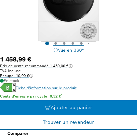
Vue en 360°
1 458,99 €
Prix de vente recommandé 1 459,00 €
TVA incluse
Recupel 10,00 €
En stock
Fiche d'information sur le produit
Note de bas de page * : Estimation basée sur un prix 
*
Coûts d'énergie par cycle: 0,32 €
Ajouter au panier
Trouver un revendeur
Comparer