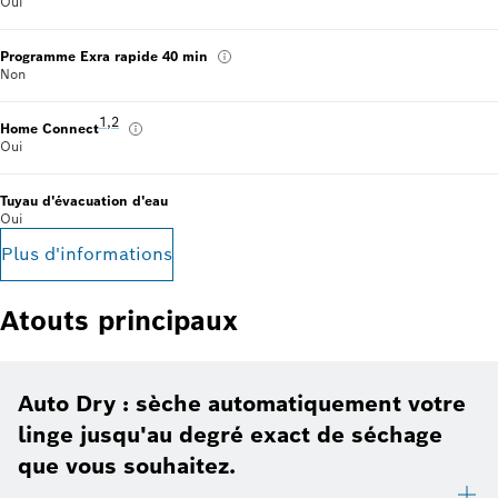
Oui
Programme Exra rapide 40 min
Non
Note de bas de page 1 : Nous fournissons régulièrement des 
1
,
,
Note de bas de page 2 : Certaines des fonctions affichée
2
Home Connect
Oui
Tuyau d'évacuation d'eau
Oui
Plus d'informations
Atouts principaux
Auto Dry : sèche automatiquement votre
linge jusqu'au degré exact de séchage
que vous souhaitez.