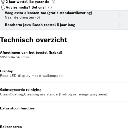
2 jaar wettelijke garantie
Advies nodig? Bel ons!
Voeg extra diensten toe (gratis standaardlevering)
Naar de diensten (6)
Bescherm jouw Bosch toestel 5 jaar lang
Technisch overzicht
Afmetingen van het toestel (hxbxd)
595x594x548 mm
Display
Rood LED-display met draaiknoppen
Geïntegreerde reiniging
CleanCoating,Cleaning assistance (hydrolyse reinigingssyteem)
Extra stoomfuncties
-
Baksensoren