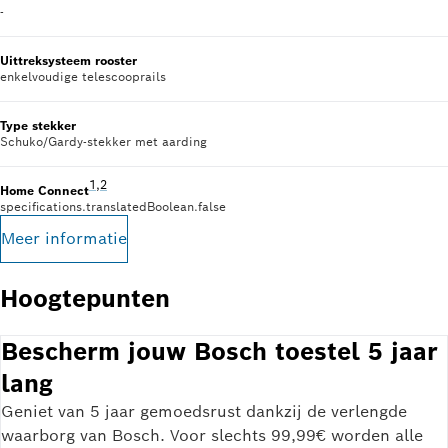
-
Uittreksysteem rooster
enkelvoudige telescooprails
Type stekker
Schuko/Gardy-stekker met aarding
Voetnoot 1: Wij bieden regelmatig updates om de functional
1
,
,
Voetnoot 2: Sommige van de weergegeven functies kunnen
2
Home Connect
specifications.translatedBoolean.false
Meer informatie
Hoogtepunten
Bescherm jouw Bosch toestel 5 jaar
lang
Geniet van 5 jaar gemoedsrust dankzij de verlengde
waarborg van Bosch. Voor slechts 99,99€ worden alle