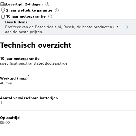
Levertijd: 2-4 dagen
2 jaar wettelijke garantie
10 jaar motorgarantie
Bosch deals
Profiteer van de Bosch deals bij Bosch, de beste producten uit
aan de beste prijzen.
Technisch overzicht
10 jaar motorgarantie
specifications.translatedBoolean.true
Voetnoot 1: Only valid for vacuum cleaner rechargeable: wit
1
Werktijd (max)
40 min
Aantal verwisselbare batterijen
1
Oplaadtijd
05:00