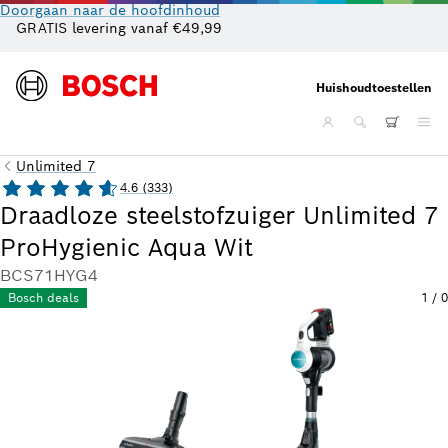
Doorgaan naar de hoofdinhoud
GRATIS levering vanaf €49,99
Cl
Huishoudtoestellen
Unlimited 7
4.6 (333)
Draadloze steelstofzuiger Unlimited 7
ProHygienic Aqua Wit
BCS71HYG4
Bosch deals
1
/
0