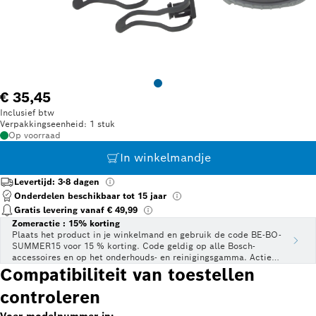
€ 35,45
Inclusief btw
Verpakkingseenheid: 1 stuk
Op voorraad
In winkelmandje
Levertijd: 3-8 dagen
Onderdelen beschikbaar tot 15 jaar
Gratis levering vanaf € 49,99
Zomeractie : 15% korting
Plaats het product in je winkelmand en gebruik de code BE-BO-
SUMMER15 voor 15 % korting. Code geldig op alle Bosch-
accessoires en op het onderhouds- en reinigingsgamma. Actie
geldig t.e.m. 31 juli 2026.
Compatibiliteit van toestellen
controleren