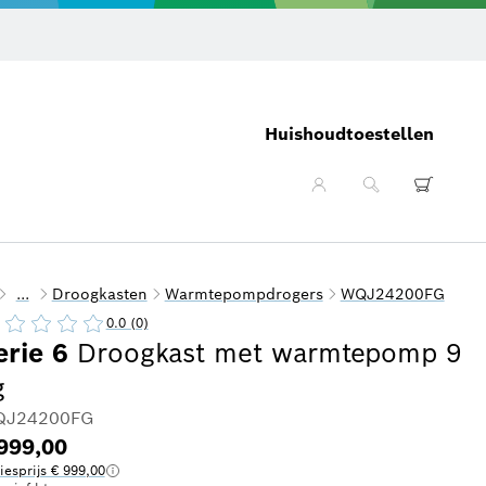
Huishoudtoestellen
...
Droogkasten
Warmtepompdrogers
WQJ24200FG
0.0 (0)
erie 6
Droogkast met warmtepomp 9
g
J24200FG
999,00
iesprijs € 999,00