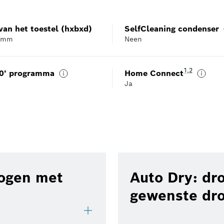
van het toestel (hxbxd)
SelfCleaning condenser
 mm
Neen
Voetnoot 1: W
1
,
,
Voetnoot 2:
2
40' programma
Home Connect
Ja
rogen met
Auto Dry: dr
gewenste dro