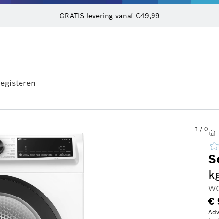
GRATIS levering vanaf €49,99
egisteren
1
/
0
S
k
WQ
€ 
Adv