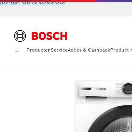
Doorgaan naar de hoofdinhoud
Producten
Service
Acties & Cashback
Product r