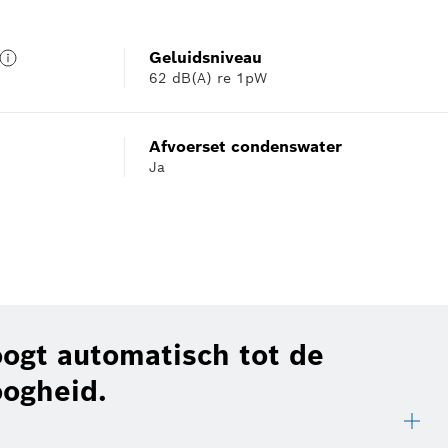
Geluidsniveau
62 dB(A) re 1pW
ij bieden regelmatig updates om de functionaliteiten van je verbonden hui
 Sommige van de weergegeven functies kunnen alleen worden geopend als 
Afvoerset condenswater
Ja
oogt automatisch tot de
ogheid.