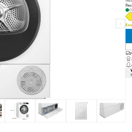
Inc
Rec
O
Ene