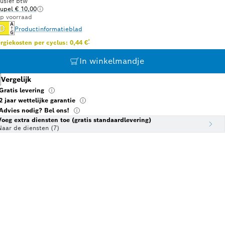
lusief btw
upel € 10,00
p voorraad
Productinformatieblad
Voetnoot *: Schatting op basis van een energieprijs van €
*
rgiekosten per cyclus: 0,44 €
In winkelmandje
Vergelijk
Gratis levering
2 jaar wettelijke garantie
Advies nodig? Bel ons!
Voeg extra diensten toe (gratis standaardlevering)
Naar de diensten (7)