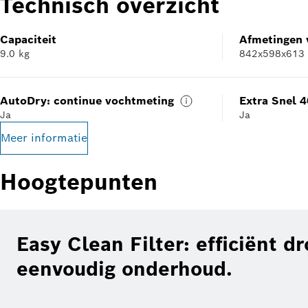
Technisch overzicht
Capaciteit
Afmetingen 
9.0 kg
842x598x613
AutoDry: continue vochtmeting
Extra Snel 
Ja
Ja
Meer informatie
Hoogtepunten
Easy Clean Filter: efficiënt d
eenvoudig onderhoud.