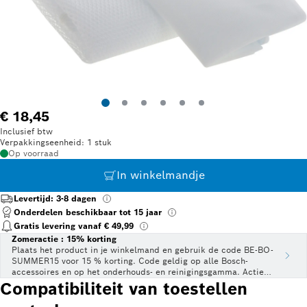
€ 18,45
Inclusief btw
Verpakkingseenheid: 1 stuk
Op voorraad
In winkelmandje
Levertijd: 3-8 dagen
Onderdelen beschikbaar tot 15 jaar
Gratis levering vanaf € 49,99
Zomeractie : 15% korting
Plaats het product in je winkelmand en gebruik de code BE-BO-
SUMMER15 voor 15 % korting. Code geldig op alle Bosch-
accessoires en op het onderhouds- en reinigingsgamma. Actie
geldig t.e.m. 31 juli 2026.
Compatibiliteit van toestellen