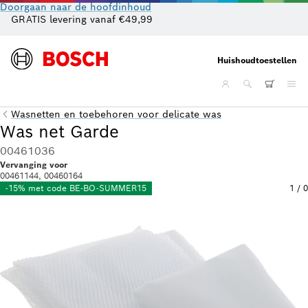
Doorgaan naar de hoofdinhoud
GRATIS levering vanaf €49,99
Cl
Huishoudtoestellen
Wasnetten en toebehoren voor delicate was
Was net Garde
00461036
Vervanging voor
00461144, 00460164
-15% met code BE-BO-SUMMER15
1
/
0