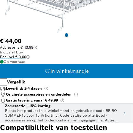
€ 44,00
Adviesprijs € 43,99
Inclusief btw
Recupel € 0,00
Op voorraad
In winkelmandje
Vergelijk
Levertijd: 2-4 dagen
Originele accessoires en onderdelen
Gratis levering vanaf € 49,99
Zomeractie : 15% korting
Plaats het product in je winkelmand en gebruik de code BE-BO-
SUMMER15 voor 15 % korting. Code geldig op alle Bosch-
accessoires en op het onderhouds- en reinigingsgamma. Actie
geldig t.e.m. 31 juli 2026.
Compatibiliteit van toestellen