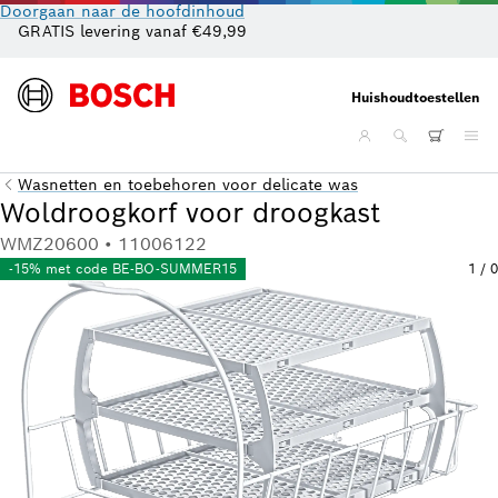
Doorgaan naar de hoofdinhoud
GRATIS levering vanaf €49,99
Cl
Huishoudtoestellen
Wasnetten en toebehoren voor delicate was
Woldroogkorf voor droogkast
WMZ20600 • 11006122
-15% met code BE-BO-SUMMER15
1
/
0