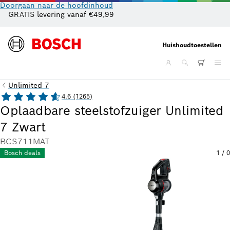
Doorgaan naar de hoofdinhoud
GRATIS levering vanaf €49,99
Cl
Huishoudtoestellen
Unlimited 7
4.6 (1265)
Oplaadbare steelstofzuiger Unlimited
7 Zwart
BCS711MAT
Bosch deals
1
/
0