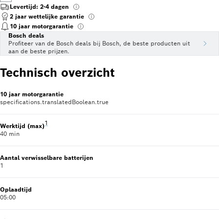
Levertijd: 2-4 dagen
2 jaar wettelijke garantie
10 jaar motorgarantie
Bosch deals
Profiteer van de Bosch deals bij Bosch, de beste producten uit
aan de beste prijzen.
Technisch overzicht
10 jaar motorgarantie
specifications.translatedBoolean.true
Voetnoot 1: Only valid for vacuum cleaner rechargeable: wit
1
Werktijd (max)
40 min
Aantal verwisselbare batterijen
1
Oplaadtijd
05:00